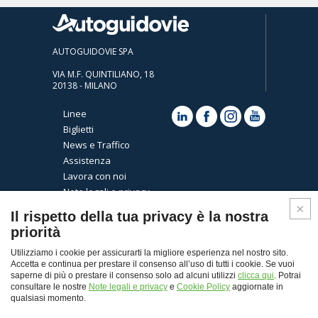
AUTOGUIDOVIE SPA
VIA M.F. QUINTILIANO, 18
20138 - MILANO
Linee
Biglietti
News e Traffico
Assistenza
Lavora con noi
Note legali e privacy
Cookies
Il rispetto della tua privacy è la nostra
priorità
Utilizziamo i cookie per assicurarti la migliore esperienza nel nostro sito.
Accetta e continua per prestare il consenso all’uso di tutti i cookie. Se vuoi
saperne di più o prestare il consenso solo ad alcuni utilizzi
clicca qui
. Potrai
consultare le nostre
Note legali e privacy
e
Cookie Policy
aggiornate in
qualsiasi momento.