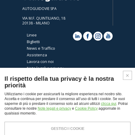
AUTOGUIDOVIE SPA
VIA M.F. QUINTILIANO, 18
20138 - MILANO
Linee
Biglietti
News e Traffico
Assistenza
Lavora con noi
Note legali e privacy
Cookies
Il rispetto della tua privacy è la nostra
priorità
Utilizziamo i cookie per assicurarti la migliore esperienza nel nostro sito.
Accetta e continua per prestare il consenso all’uso di tutti i cookie. Se vuoi
saperne di più o prestare il consenso solo ad alcuni utilizzi
clicca qui
. Potrai
consultare le nostre
Note legali e privacy
e
Cookie Policy
aggiornate in
qualsiasi momento.
Top
GESTISCI I COOKIE